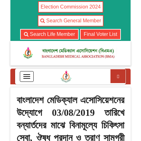
Election Commission 2024
Search General Member
Search Life Member
Final Voter List
Search
T
o
g
g
বাংলাদেশ মেডিক্যাল এসোসিয়েশনের
l
e
উদ্যোগে 03/08/2019 তারিখে
n
a
বন্যার্তদের মাঝে বিনামূল্যে চিকিৎসা
v
i
সেবা, ঔষধ প্রদান ও ত্রাণ সামগ্রী
g