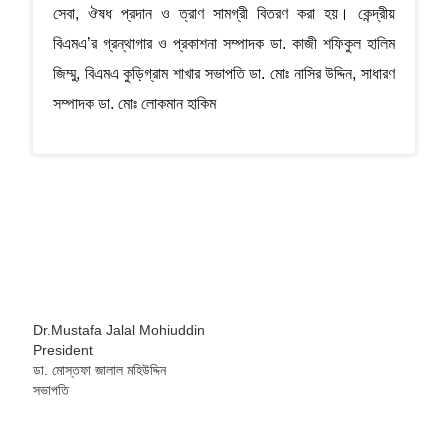
সেবা, ঔষধ প্রদান ও ত্রাণ সামগ্রী বিতরণ করা হয়। কেন্দ্রীয়
বিএমএ’র গ্রন্থাগার ও প্রকাশনা সম্পাদক ডা. কাজী শফিকুল হালিম
জিম্মু, বিএমএ কুড়িগ্রাম শাখার সভাপতি ডা. মোঃ নাসির উদ্দিন, সাধারণ
সম্পাদক ডা. মোঃ লোকমান হাকিম
Dr.Mustafa Jalal Mohiuddin
President
ডা. মোস্তফা জালাল মহিউদ্দিন
সভাপতি