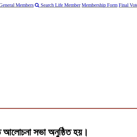
General Members
Search Life Member
Membership Form
Final Vot
BRANCH
COMMITTEE
JOURNAL
NEWS
CON
 আলোচনা সভা অনুষ্ঠিত হয়।