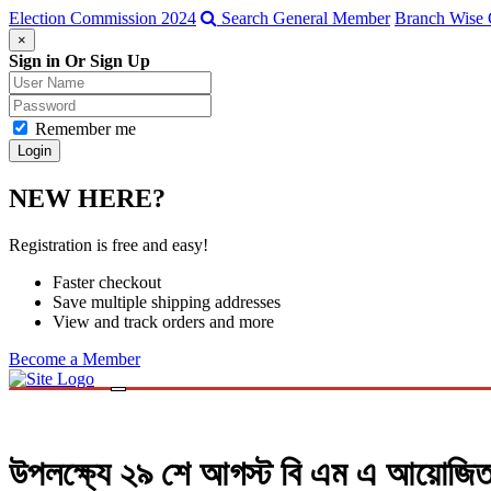
Election Commission 2024
Search General Member
Branch Wise 
×
Sign in Or Sign Up
Remember me
NEW HERE?
Registration is free and easy!
Faster checkout
Save multiple shipping addresses
View and track orders and more
Become a Member
Toggle
navigation
ABOUT BMA
MESSAGE
উপলক্ষ্যে ২৯ শে আগস্ট বি এম এ আয়োজিত