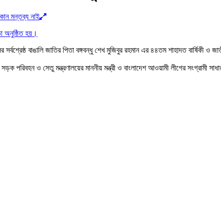
োন মন্তব্য নাই
র সর্বশ্রেষ্ঠ বাঙালি জাতির পিতা বঙ্গবন্ধু শেখ মুজিবুর রহমান এর ৪৪তম শাহাদত বার্ষ
সড়ক পরিবহন ও সেতু মন্ত্রণালয়ের মাননীয় মন্ত্রী ও বাংলাদেশ আওয়ামী লীগের সংগ্রামী সা