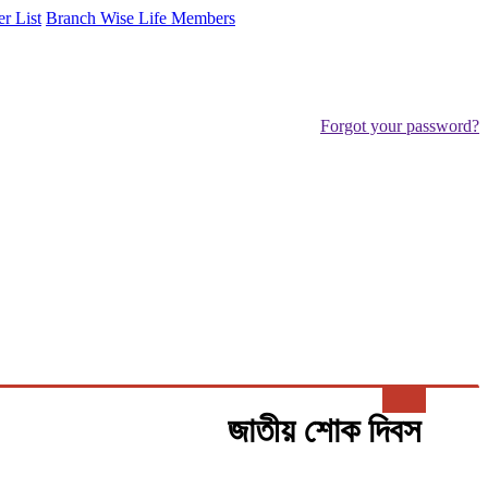
er List
Branch Wise Life Members
Forgot your password?
Search
TACT
CMAAO-GA-2023
জাতীয় শোক দিবস