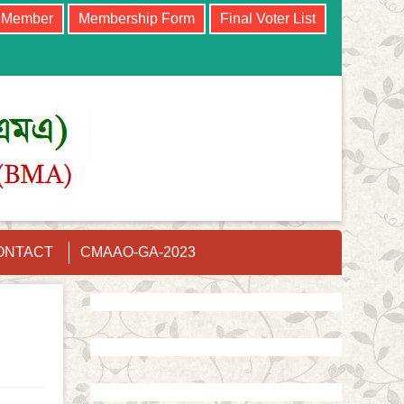
e Member
Membership Form
Final Voter List
ONTACT
CMAAO-GA-2023