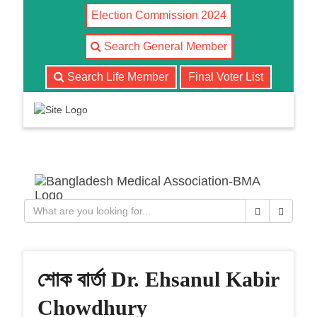
Election Commission 2024
Search General Member
Search Life Member
Final Voter List
T
o
g
g
l
Close
Search
e
n
a
v
শোক বার্তা Dr. Ehsanul Kabir
i
g
Chowdhury
a