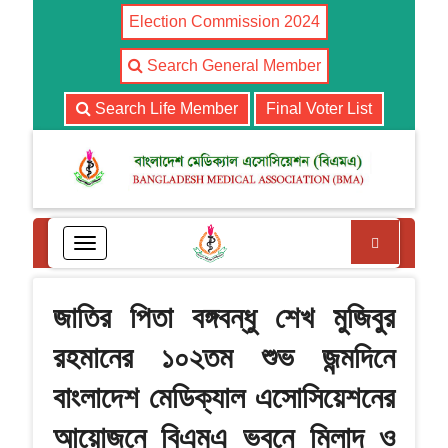
Election Commission 2024
Search General Member
Search Life Member
Final Voter List
Search
T
o
g
g
জাতির পিতা বঙ্গবন্ধু শেখ মুজিবুর
l
e
রহমানের ১০২তম শুভ জন্মদিনে
n
a
বাংলাদেশ মেডিক্যাল এসোসিয়েশনের
v
i
আয়োজনে বিএমএ ভবনে মিলাদ ও
g