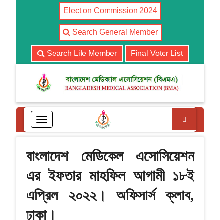
Election Commission 2024
Search General Member
Search Life Member
Final Voter List
Search
T
o
g
g
বাংলাদেশ মেডিকেল এসোসিয়েশন
l
e
এর ইফতার মাহফিল আগামী ১৮ই
n
a
এপ্রিল ২০২২। অফিসার্স ক্লাব,
v
i
ঢাকা।
g