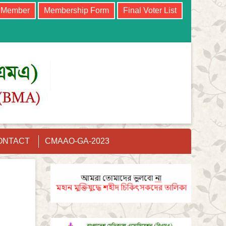
e Member
Membership Form
Final Voter List
ONTACT
CMAAO-GA-2023