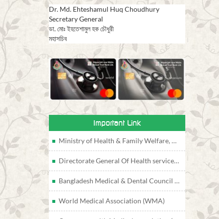
Dr. Md. Ehteshamul Huq Choudhury
Secretary General
ডা. মোঃ ইহতেশামুল হক চৌধুরী
মহাসচিব
Important Link
Ministry of Health & Family Welfare, Bangladesh
Directorate General Of Health services, Bangladesh
Bangladesh Medical & Dental Council (BMDC)
World Medical Association (WMA)