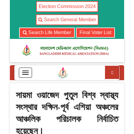
Election Commission 2024
Search General Member
Search Life Member
Final Voter List
Search
T
o
g
g
সায়মা ওয়াজেদ পুতুল বিশ্ব স্বাস্থ্য
l
e
সংস্থার দক্ষিন-পূর্ব এশিয়া অঞ্চলের
n
a
আঞ্চলিক পরিচালক নির্বাচিত
v
i
হয়েছেন।
g