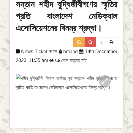
সন্তান শহীদ বুদ্ধিজীবীগণের স্মৃতির
a
t
প্রতি বাংলাদেশ মেডিক্যাল
i
o
এসোসিয়েশনের বিনম্র শ্রদ্ধা।
n
News Ticker
সংবাদ
bmabd
14th December
2023, 11:35 am
কোন মন্তব্য নাই