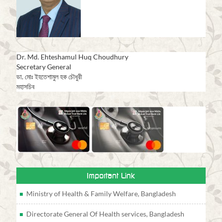
Dr. Md. Ehteshamul Huq Choudhury
Secretary General
ডা. মোঃ ইহতেশামুল হক চৌধুরী
মহাসচিব
Important Link
Ministry of Health & Family Welfare, Bangladesh
Directorate General Of Health services, Bangladesh