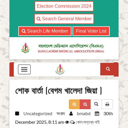
Election Commission 2024
Search General Member
Search Life Member
Final Voter List
Search
T
o
g
g
শোক বার্তা (বেগম খালেদা জিয়া )
l
e
n
a
Uncategorized
সংবাদ
bmabd
30th
v
i
December 2025, 8:11 am
কোন মন্তব্য নাই
g