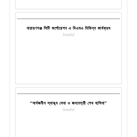
OCT
READ MORE
নারায়ণগঞ্জ সিটি কর্পোরেশন এ বিএমএ বিভিন্ন কার্যক্রম
bmabd
1
OCT
READ MORE
“সার্বজনীন স্বাস্থ্য সেবা ও জননেত্রী শেখ হাসিনা”
bmabd