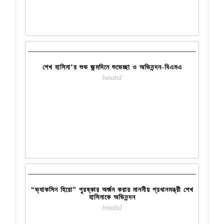
28
SEP
READ MORE
শেখ হাসিনা’র শুভ জন্মদিনে শুভেচ্ছা ও অভিনন্দন-বিএমএ
bmabd
24
SEP
READ MORE
“ভ্যাকসিন হিরো” পুরষ্কার অর্জন করায় মাননীয় প্রধানমন্ত্রী শেখ
হাসিনাকে অভিনন্দন
bmabd