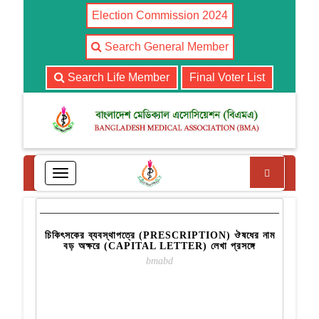
Election Commission 2024
Search General Member
Search Life Member
Final Voter List
27
JAN
Search
T
o
READ MORE
g
g
l
চিকিৎসকের ব্যবস্থাপত্রে (PRESCRIPTION) ঔষধের নাম
e
বড় অক্ষরে (CAPITAL LETTER) লেখা প্রসঙ্গে
n
bmabd
a
v
i
g