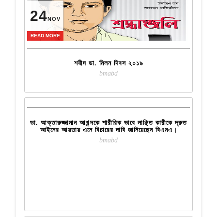
24
NOV
READ MORE
শহীদ ডা. মিলন দিবস ২০১৯
24
bmabd
OCT
READ MORE
ডা. আক্তারুজ্জামান আখন্দকে শারীরিক ভাবে লাঞ্ছিত কারীকে দ্রুত
আইনের আয়তায় এনে বিচারের দাবি জানিয়েছেন বিএমএ।
bmabd
24
OCT
READ MORE