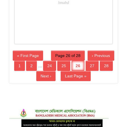
bmabd
« First Page
Page 26 of 28
‹ Previous
1
2
…
24
25
26
27
28
Next ›
Last Page »