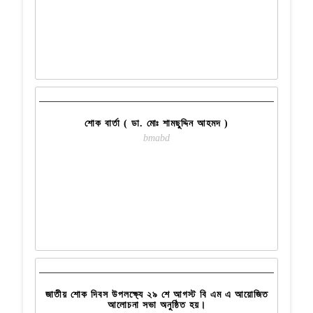
21
SEP
READ MORE
শোক বার্তা ( ডা. মোঃ শামছুদ্দিন আহমদ )
bmabd
29
AUG
READ MORE
জাতীয় শোক দিবস উপলক্ষ্যে ২৯ শে আগস্ট বি এম এ আয়োজিত
আলোচনা সভা অনুষ্ঠিত হয়।