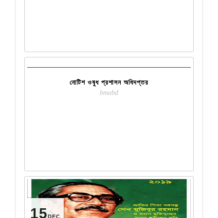
21
DEC
READ MORE
নোটিশ ওষুধ প্রশাসন অধিদপ্তর
bmabd
15
DEC