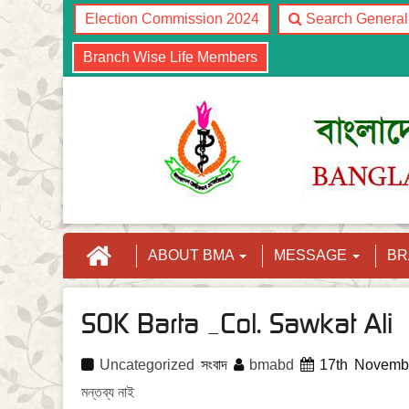
Election Commission 2024
Search Genera
Branch Wise Life Members
ABOUT BMA
MESSAGE
B
SOK Barta _Col. Sawkat Ali
Uncategorized
সংবাদ
bmabd
17th Novemb
মন্তব্য নাই