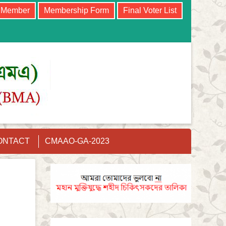
e Member
Membership Form
Final Voter List
ONTACT
CMAAO-GA-2023