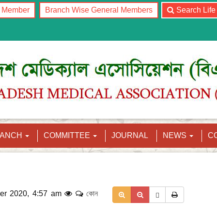
l Member
Branch Wise General Members
Search Lif
RANCH
COMMITTEE
JOURNAL
NEWS
C
er 2020, 4:57 am
কোন