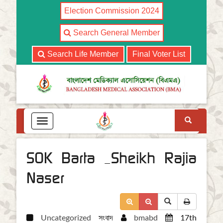
Election Commission 2024
Search General Member
Search Life Member
Final Voter List
Search
T
o
g
g
SOK Barta _Sheikh Rajia
l
e
Naser
n
a
v
i
Uncategorized
সংবাদ
bmabd
17th
g