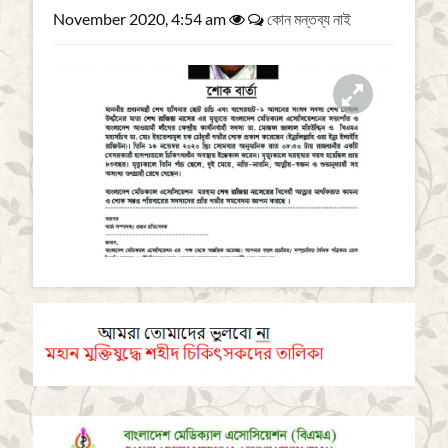
a
November 2020, 4:54 am
কোন মন্তব্য নাই
t
i
o
n