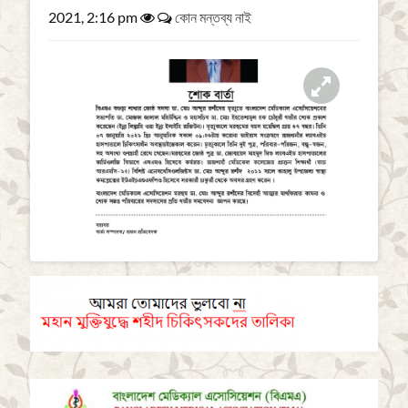
a
2021, 2:16 pm
কোন মন্তব্য নাই
t
i
o
n