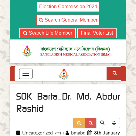
Election Commission 2024
Search General Member
Search Life Member
Final Voter List
Search
T
o
g
g
SOK Barta_Dr. Md. Abdur
l
e
Rashid
n
a
v
i
Uncategorized
সংবাদ
bmabd
8th January
g